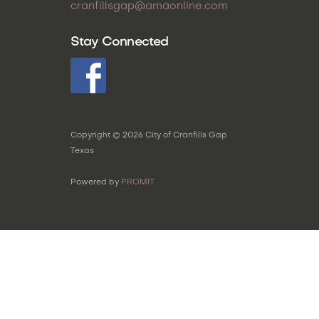
cranfillsgap@amaonline.com
Stay Connected
Copyright ©
2026
City of Cranfills Gap
Texas
Powered by
PROMIT